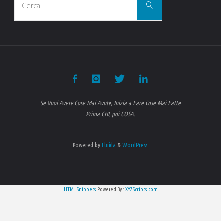
Cerca
per:
Se Vuoi Avere Cose Mai Avute, Inizia a Fare Cose Mai Fatte
Prima CHI, poi COSA.
Powered by
Fluida
&
WordPress.
HTML Snippets
Powered By :
XYZScripts.com