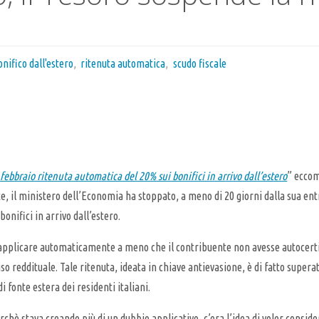
onifico dall'estero
,
ritenuta automatica
,
scudo fiscale
 febbraio ritenuta automatica del 20% sui bonifici in arrivo dall’estero
” eccom
, il ministero dell’Economia ha stoppato, a meno di 20 giorni dalla sua entr
bonifici in arrivo dall’estero.
 applicare automaticamente a meno che il contribuente non avesse autocerti
reddituale. Tale ritenuta, ideata in chiave antievasione, è di fatto superat
i fonte estera dei residenti italiani.
chè stava creando più di un dubbio applicativo, c’era l’idea di voler conside