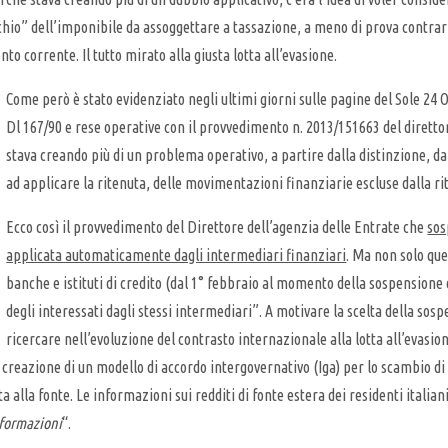
chio” dell’imponibile da assoggettare a tassazione, a meno di prova contrar
o corrente. Il tutto mirato alla giusta lotta all’evasione.
Come però è stato evidenziato negli ultimi giorni sulle pagine del Sole 24 O
Dl 167/90 e rese operative con il provvedimento n. 2013/151663 del diretto
stava creando più di un problema operativo, a partire dalla distinzione, da
ad applicare la ritenuta, delle movimentazioni finanziarie escluse dalla ri
Ecco così il provvedimento del Direttore dell’agenzia delle Entrate che
sos
applicata automaticamente dagli intermediari finanziari
. Ma non solo que
banche e istituti di credito (dal 1° febbraio al momento della sospensione
degli interessati dagli stessi intermediari”. A motivare la scelta della sosp
ricercare nell’evoluzione del contrasto internazionale alla lotta all’evasio
creazione di un modello di accordo intergovernativo (Iga) per lo scambio di i
a alla fonte. Le informazioni sui redditi di fonte estera dei residenti italian
nformazioni
“.