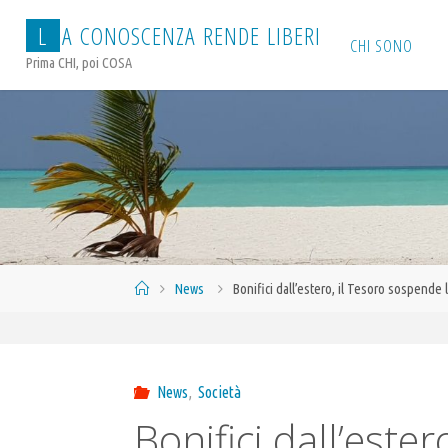
Salta
L
A
C
O
N
O
S
C
E
N
Z
A
R
E
N
D
E
L
I
B
E
R
I
al
CHI SONO
Prima CHI, poi COSA
contenuto
Home
News
Bonifici dall’estero, il Tesoro sospende 
News
,
Società
Bonifici dall’este