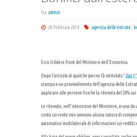
Da
admin
20 Febbraio 2014
agenzia delle entrate
,
b
Ecco il dietro front del Ministero dell’Economia.
Dopo l’articolo di qualche giorno fà intitolato “
Dal 1°
stampa e un provvedimento dell’agenzia delle Entrate
applicare alle persone fisiche la ritenuta del 20% sui 
Le ritenute, nell’intenzione del Ministero, erano da
conto corrente non avevano alcuna natura di compenso 
automatico multilaterale di informazioni sui redditi d
Alla base del nuovo obbligo, oggi cancellato anche per