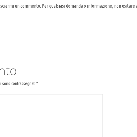
o a lasciarmi un commento. Per qualsiasi domanda o informazione, non esitare 
nto
ri sono contrassegnati
*