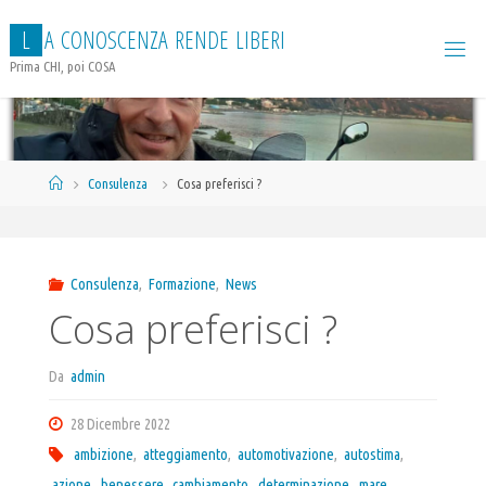
Salta
L
A
C
O
N
O
S
C
E
N
Z
A
R
E
N
D
E
L
I
B
E
R
I
al
contenuto
Prima CHI, poi COSA
Home
Consulenza
Cosa preferisci ?
Consulenza
,
Formazione
,
News
Cosa preferisci ?
Da
admin
28 Dicembre 2022
ambizione
,
atteggiamento
,
automotivazione
,
autostima
,
azione
,
benessere
,
cambiamento
,
determinazione
,
mare
,