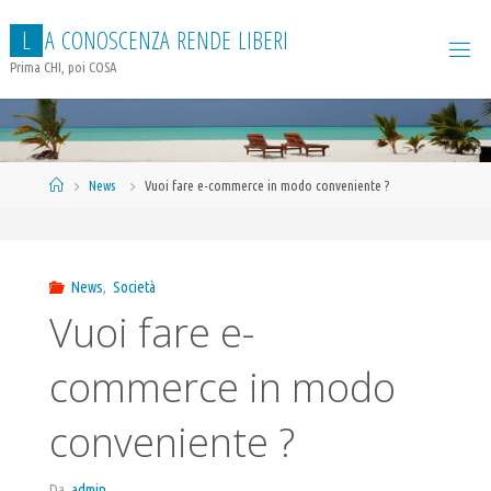
Salta
L
A
C
O
N
O
S
C
E
N
Z
A
R
E
N
D
E
L
I
B
E
R
I
al
contenuto
Prima CHI, poi COSA
Home
News
Vuoi fare e-commerce in modo conveniente ?
News
,
Società
Vuoi fare e-
commerce in modo
conveniente ?
Da
admin