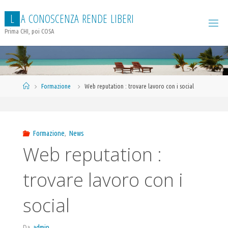
Salta
L
A
C
O
N
O
S
C
E
N
Z
A
R
E
N
D
E
L
I
B
E
R
I
al
contenuto
Prima CHI, poi COSA
Home
Formazione
Web reputation : trovare lavoro con i social
Formazione
,
News
Web reputation :
trovare lavoro con i
social
Da
admin