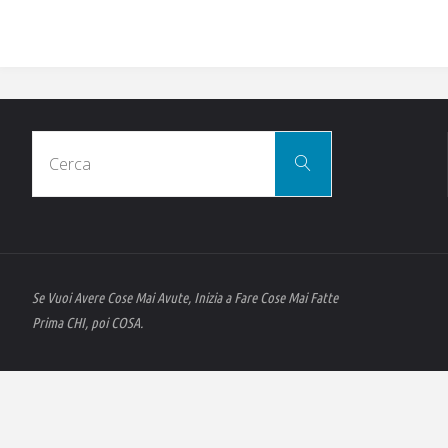
Cerca
Cerca
per:
Se Vuoi Avere Cose Mai Avute, Inizia a Fare Cose Mai Fatte
Prima CHI, poi COSA.