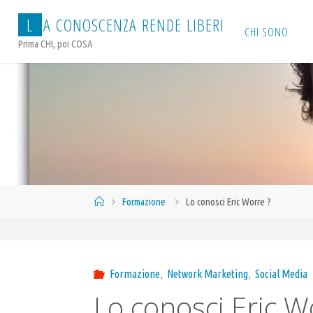
Salta
L
A
C
O
N
O
S
C
E
N
Z
A
R
E
N
D
E
L
I
B
E
R
I
al
CHI SONO
Prima CHI, poi COSA
contenuto
Home
Formazione
Lo conosci Eric Worre ?
Formazione
,
Network Marketing
,
Social Media
Lo conosci Eric W