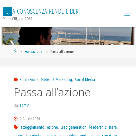
Salta
L
A
C
O
N
O
S
C
E
N
Z
A
R
E
N
D
E
L
I
B
E
R
I
al
contenuto
Prima CHI, poi COSA
Home
Formazione
Passa all’azione
Formazione
,
Network Marketing
,
Social Media
Passa all’azione
Da
admin
2 Aprile 2020
atteggiamento
,
azione
,
lead generation
,
leadership
,
mare
,
network marketing
,
parlare in pubblico
,
porto
,
public speaking