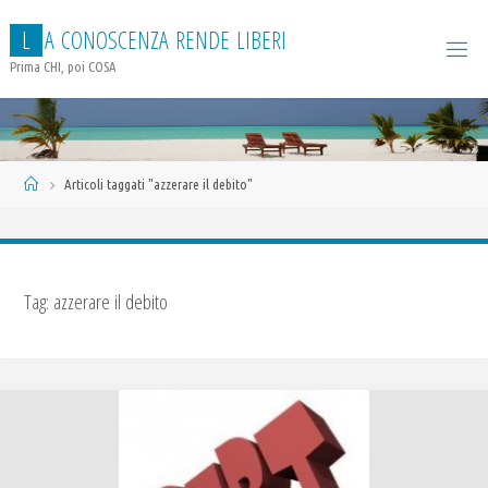
Salta
L
A
C
O
N
O
S
C
E
N
Z
A
R
E
N
D
E
L
I
B
E
R
I
al
contenuto
Prima CHI, poi COSA
Home
Articoli taggati "azzerare il debito"
Tag:
azzerare il debito