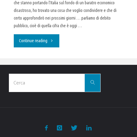
che stanno portando l’Italia sul fondo di un baratro economico
disastroso, ho trovato una cosa che voglio condividere e che di
certo approfondirò nei prossimi giorni … parliamo di debito
pubblico, cioè di quella cifra che è oggi …
"Debito
Continue reading
pubblico,
come
Cerca
si
Cerca
per:
può
annullare
?"