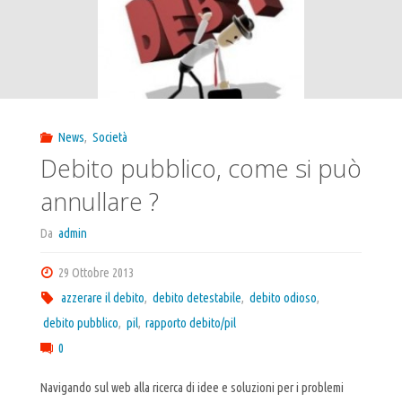
News
,
Società
Debito pubblico, come si può
annullare ?
Da
admin
29 Ottobre 2013
azzerare il debito
,
debito detestabile
,
debito odioso
,
debito pubblico
,
pil
,
rapporto debito/pil
0
Navigando sul web alla ricerca di idee e soluzioni per i problemi