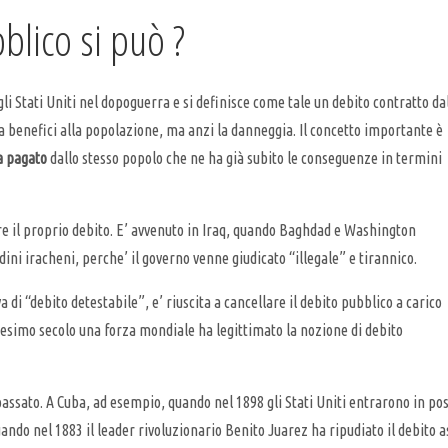
blico si può ?
gli Stati Uniti nel dopoguerra e si definisce come tale un debito contratto da
rta benefici alla popolazione, ma anzi la danneggia. Il concetto importante è
a pagato
dallo stesso popolo che ne ha già subito le conseguenze in termini
iare il proprio debito. E’ avvenuto in Iraq, quando Baghdad e Washington
dini iracheni, perche’ il governo venne giudicato “illegale” e tirannico.
di “debito detestabile”, e’ riuscita a cancellare il debito pubblico a carico
1esimo secolo una forza mondiale ha legittimato la nozione di debito
 passato. A Cuba, ad esempio, quando nel 1898 gli Stati Uniti entrarono in pos
uando nel 1883 il leader rivoluzionario Benito Juarez ha ripudiato il debito