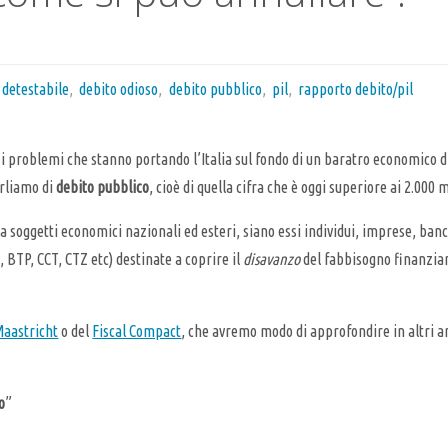
 detestabile
,
debito odioso
,
debito pubblico
,
pil
,
rapporto debito/pil
r i problemi che stanno portando l’Italia sul fondo di un baratro economico d
arliamo di
debito pubblico
, cioè di quella cifra che è oggi superiore ai 2.000 m
e a soggetti economici nazionali ed esteri, siano essi individui, imprese, ban
T, BTP, CCT, CTZ etc) destinate a coprire il
disavanzo
del fabbisogno finanziari
Maastricht
o del
Fiscal Compact
, che avremo modo di approfondire in altri ar
o
”