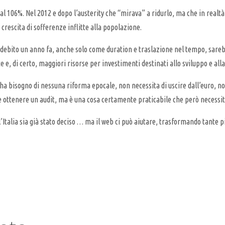
al 106%. Nel 2012 e dopo l’austerity che “mirava” a ridurlo, ma che in realt
crescita di sofferenze inflitte alla popolazione.
suo debito un anno fa, anche solo come duration e traslazione nel tempo, sare
e, di certo, maggiori risorse per investimenti destinati allo sviluppo e alla
ha bisogno di nessuna riforma epocale, non necessita di uscire dall’euro, 
e ottenere un audit, ma è una cosa certamente praticabile che però necessità
’Italia sia già stato deciso … ma il web ci può aiutare, trasformando tante pi