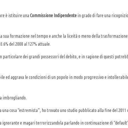
are è istituire una
Commissione Indipendente
in grado di fare una ricognizi
la sua formazione nel tempo e anche la liceità o meno della trasformazione 
3.6% del 2008 al 127% attuale.
 particolare dei grandi possessori del debito, e in ragione di questi potrebb
e ed aggrava le condizioni di un popolo in modo progressivo e intollerabile
sta imbrogliando.
ia una cosa “estremista”, ho trovato uno studio pubblicato alla fine del 2011
 ignorante e magari terrorizzandola parlando in continuazione di “default