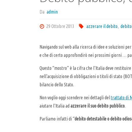
Da
admin
29 Ottobre 2013
azzerare il debito
,
debito
Navigando sul web alla ricerca di idee e soluzioni pe
e che di certo approfondirò nei prossimi giorni … p
Questo “mostro” è la cifra che l’Italia deve restituir
nell’acquisizione di obbligazioni o titoli di stato (BO
bilancio dello Stato.
Non voglio oggi scendere nei dettagli del
trattato di 
aiutare l’Italia ad
azzerare il suo debito pubblico
.
Parliamo infatti di “
debito detestabile o debito odios