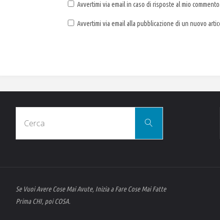
Avvertimi via email in caso di risposte al mio commento
Avvertimi via email alla pubblicazione di un nuovo artic
Cerca
Cerca
per:
Se Vuoi Avere Cose Mai Avute, Inizia a Fare Cose Mai Fatte
Prima CHI, poi COSA.