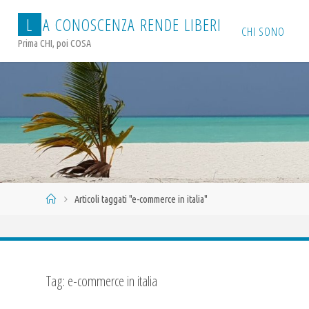
Salta
L
A
C
O
N
O
S
C
E
N
Z
A
R
E
N
D
E
L
I
B
E
R
I
al
CHI SONO
Prima CHI, poi COSA
contenuto
Home
Articoli taggati "e-commerce in italia"
Tag:
e-commerce in italia