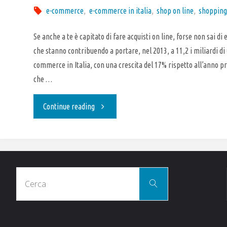
e-commerce
,
e-commerce in italia
,
shop on line
,
shopping
Se anche a te è capitato di fare acquisti on line, forse non sai di 
che stanno contribuendo a portare, nel 2013, a 11,2 i miliardi di 
commerce in Italia, con una crescita del 17% rispetto all’anno 
che …
"E-
Continue reading
commerce
in
Cerca
Italia,
Cerca
per:
fenomeno