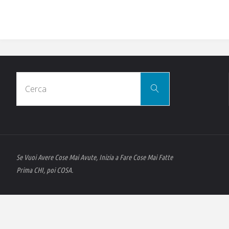
Cerca
Cerca
per:
Se Vuoi Avere Cose Mai Avute, Inizia a Fare Cose Mai Fatte
Prima CHI, poi COSA.