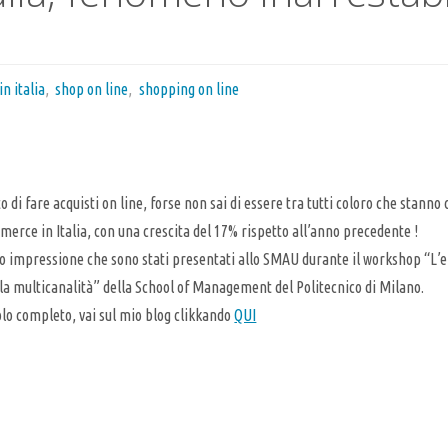
n italia
,
shop on line
,
shopping on line
o di fare acquisti on line, forse non sai di essere tra tutti coloro che stanno
merce in Italia, con una crescita del 17% rispetto all’anno precedente !
 impressione che sono stati presentati allo SMAU durante il workshop “L’e
la multicanalità” della School of Management del Politecnico di Milano.
colo completo, vai sul mio blog clikkando
QUI