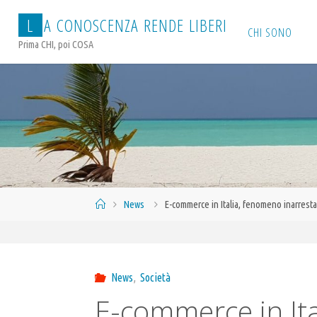
Salta
L
A
C
O
N
O
S
C
E
N
Z
A
R
E
N
D
E
L
I
B
E
R
I
al
CHI SONO
Prima CHI, poi COSA
contenuto
Home
News
E-commerce in Italia, fenomeno inarresta
News
,
Società
E-commerce in Ita