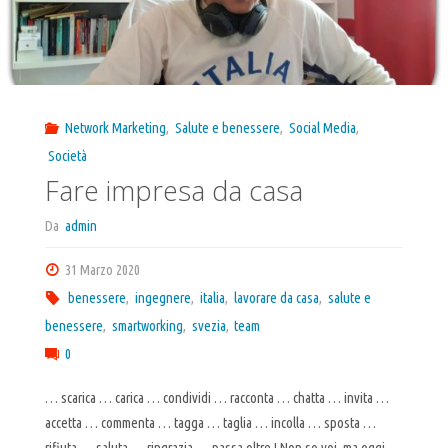
Network Marketing
,
Salute e benessere
,
Social Media
,
Società
Fare impresa da casa
Da
admin
31 Marzo 2020
benessere
,
ingegnere
,
italia
,
lavorare da casa
,
salute e
benessere
,
smartworking
,
svezia
,
team
0
… scarica … carica … condividi … racconta … chatta … invita …
accetta … commenta … tagga … taglia … incolla … sposta …