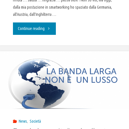
rifiuta … saluta … ringrazia … passa oltre ! Non so voi, ma oggi,
dalla mia postazione in smartworking ho spaziato dalla Germania,
all’Austria, dall’Inghilterra …
"Fare
Continue reading
impresa
da
casa"
News
,
Società