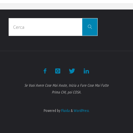
Italia
Cerca
al
Cerca
per:
rallenty
:
lo
avresti
Se Vuoi Avere Cose Mai Avute, Inizia a Fare Cose Mai Fatte
detto
Prima CHI, poi COSA.
?"
Powered by
Fluida
&
WordPress.