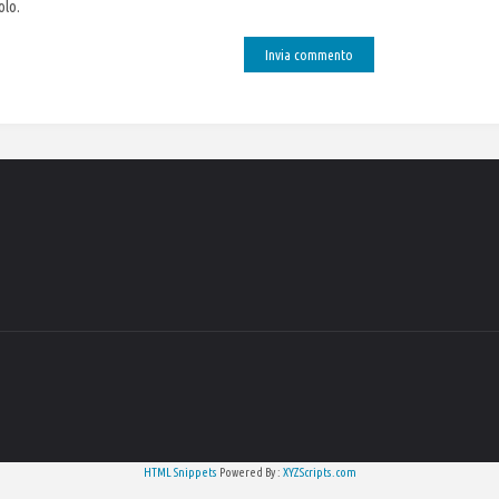
olo.
HTML Snippets
Powered By :
XYZScripts.com