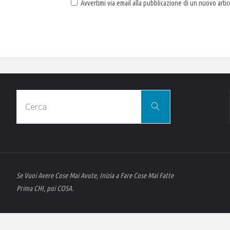
Avvertimi via email alla pubblicazione di un nuovo artic
Cerca
Cerca
per:
Se Vuoi Avere Cose Mai Avute, Inizia a Fare Cose Mai Fatte
Prima CHI, poi COSA.