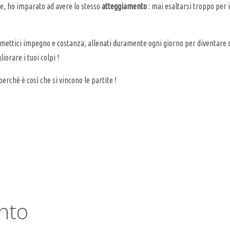
ale, ho imparato ad avere lo stesso
atteggiamento
: mai esaltarsi troppo per i
ne, mettici impegno e costanza, allenati duramente ogni giorno per diventare
iorare i tuoi colpi !
rché è così che si vincono le partite !
nto