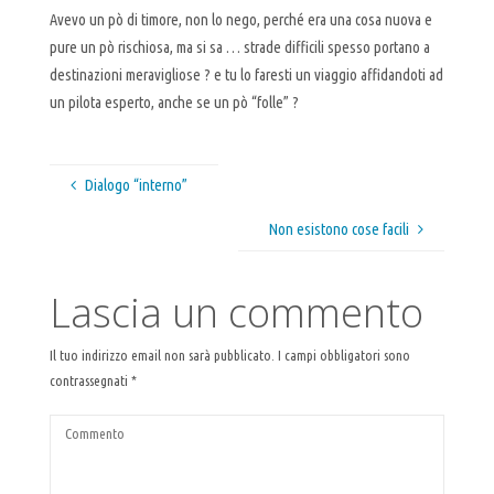
Avevo un pò di timore, non lo nego, perché era una cosa nuova e
pure un pò rischiosa, ma si sa … strade difficili spesso portano a
destinazioni meravigliose ? e tu lo faresti un viaggio affidandoti ad
un pilota esperto, anche se un pò “folle” ?
Dialogo “interno”
Non esistono cose facili
Lascia un commento
Il tuo indirizzo email non sarà pubblicato.
I campi obbligatori sono
contrassegnati
*