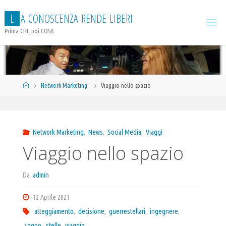
Salta
L
A
C
O
N
O
S
C
E
N
Z
A
R
E
N
D
E
L
I
B
E
R
I
al
contenuto
Prima CHI, poi COSA
Home
Network Marketing
Viaggio nello spazio
Network Marketing
,
News
,
Social Media
,
Viaggi
Viaggio nello spazio
Da
admin
12 Aprile 2021
atteggiamento
,
decisione
,
guerrestellari
,
ingegnere
,
sogno
,
stelle
,
viaggio