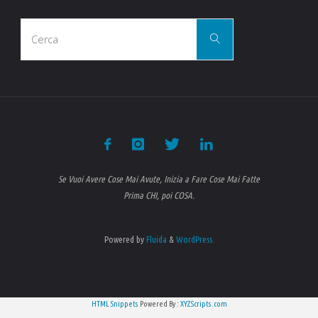
Cerca
Cerca
per:
Se Vuoi Avere Cose Mai Avute, Inizia a Fare Cose Mai Fatte
Prima CHI, poi COSA.
Powered by
Fluida
&
WordPress.
HTML Snippets
Powered By :
XYZScripts.com