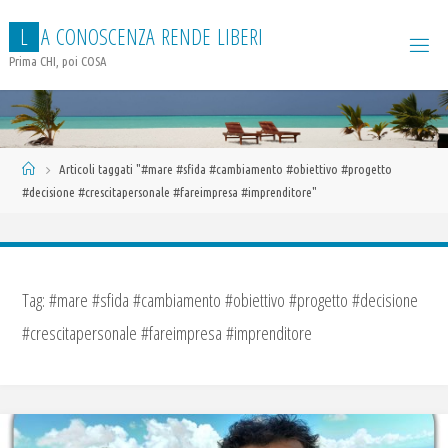
Salta
L
A
C
O
N
O
S
C
E
N
Z
A
R
E
N
D
E
L
I
B
E
R
I
al
contenuto
Prima CHI, poi COSA
Home
Articoli taggati "#mare #sfida #cambiamento #obiettivo #progetto
#decisione #crescitapersonale #fareimpresa #imprenditore"
Tag:
#mare #sfida #cambiamento #obiettivo #progetto #decisione
#crescitapersonale #fareimpresa #imprenditore