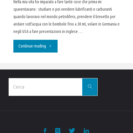
Nella mia vita ho imparato a fare tante cose che prima mi
spaventavano : studiare e poi vendere lubrificanti e carburanti
quando lavoravo nel mondo petrolifero, prendere il brevetto per
andare sott’acqua con le bombole fino a 30 mt, volare in Germania e
negli USA a fare presentazioni in inglese …
"Cambiare
Continue reading
è
un
Cerca
must"
Cerca
per: