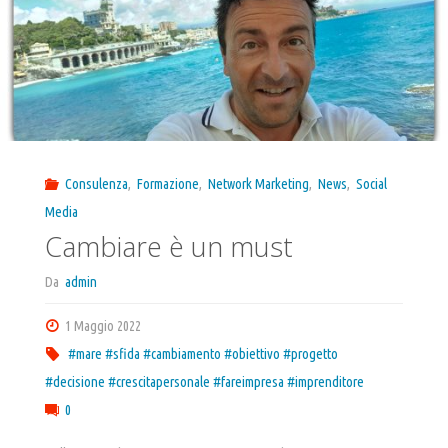
Consulenza
,
Formazione
,
Network Marketing
,
News
,
Social
Media
Cambiare è un must
Da
admin
1 Maggio 2022
#mare #sfida #cambiamento #obiettivo #progetto
#decisione #crescitapersonale #fareimpresa #imprenditore
0