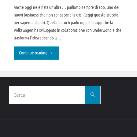
Anche oggi ne è nata un’altra … parliamo sempre di app, uno dei
nuovi business che non conoscono la crisi (leggi questo articolo
per saperne di più). Quella di cui ti parlo oggi è un’app che la
Volkswagen ha sviluppato in collaborazione con Underworld e che
trasforma l’idea secondo la …
"Ecco
Continue reading
l’app
che
Cerca
sceglie
Cerca
per:
la
musica
in