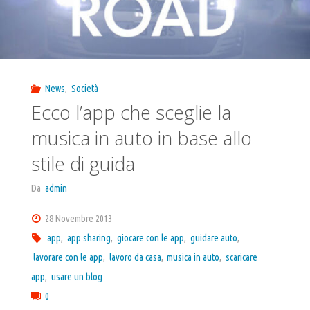
News
,
Società
Ecco l’app che sceglie la
musica in auto in base allo
stile di guida
Da
admin
28 Novembre 2013
app
,
app sharing
,
giocare con le app
,
guidare auto
,
lavorare con le app
,
lavoro da casa
,
musica in auto
,
scaricare
app
,
usare un blog
0