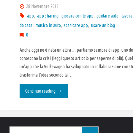
28 Novembre 2013
app
,
app sharing
,
giocare con le app
,
guidare auto
,
lavora
da casa
,
musica in auto
,
scaricare app
,
usare un blog
0
Anche oggi ne è nata un’altra … parliamo sempre di app, uno de
conoscono la crisi (leggi questo articolo per saperne di più). Quell
un’app che la Volkswagen ha sviluppato in collaborazione con U
trasforma l’idea secondo la …
"Ecco
Continue reading
l’app
che
Cerca