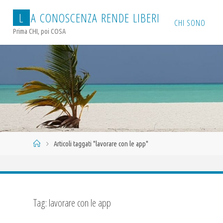
Salta
L
A
C
O
N
O
S
C
E
N
Z
A
R
E
N
D
E
L
I
B
E
R
I
al
CHI SONO
Prima CHI, poi COSA
contenuto
Home
Articoli taggati "lavorare con le app"
Tag:
lavorare con le app