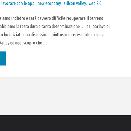
,
lavorare con le app
,
new economy
,
silicon valley
,
web 2.0
siamo indietro e sarà davvero difficile recuperare il terreno
 abbiamo la testa dura e tanta determinazione … Ieri parlavo di
 ho iniziato una discussione piuttosto interessante in cui si
 Valley ed oggi scopro che …
sce
con
ey
uropa"