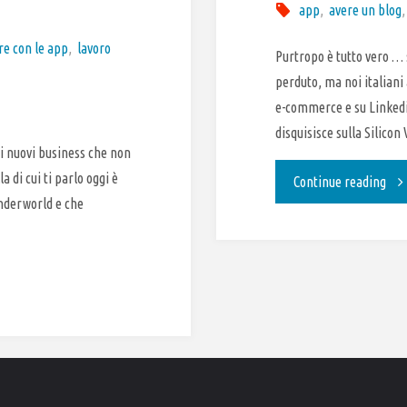
app
,
avere un blog
re con le app
,
lavoro
Purtropo è tutto vero … 
perduto, ma noi italiani
e-commerce e su Linkedin
disquisisce sulla Silicon
i nuovi business che non
a di cui ti parlo oggi è
"Na
Continue reading
nderworld e che
la
Sili
Vall
d’E