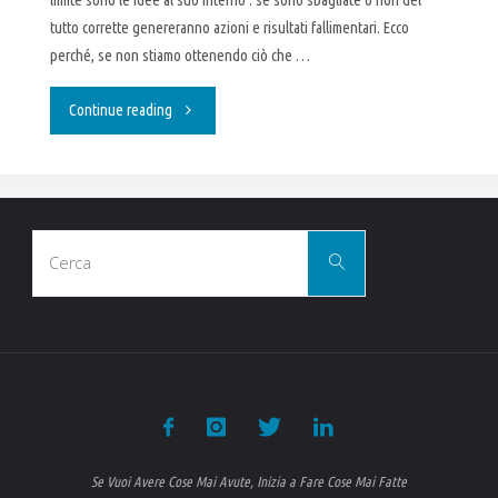
limite sono le idee al suo interno : se sono sbagliate o non del
tutto corrette genereranno azioni e risultati fallimentari. Ecco
perché, se non stiamo ottenendo ciò che …
"Prima
Continue reading
Essere
poi
Cerca
Avere"
Cerca
per:
Se Vuoi Avere Cose Mai Avute, Inizia a Fare Cose Mai Fatte