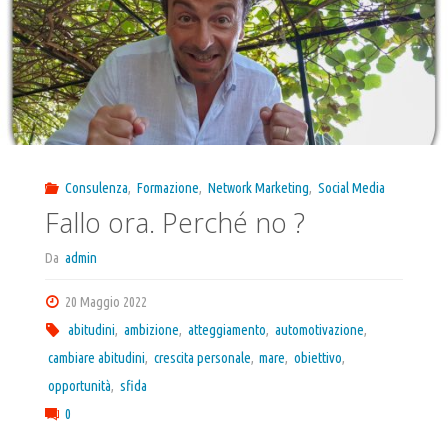
Avere"
Consulenza
,
Formazione
,
Network Marketing
,
Social Media
Fallo ora. Perché no ?
Da
admin
20 Maggio 2022
abitudini
,
ambizione
,
atteggiamento
,
automotivazione
,
cambiare abitudini
,
crescita personale
,
mare
,
obiettivo
,
opportunità
,
sfida
0