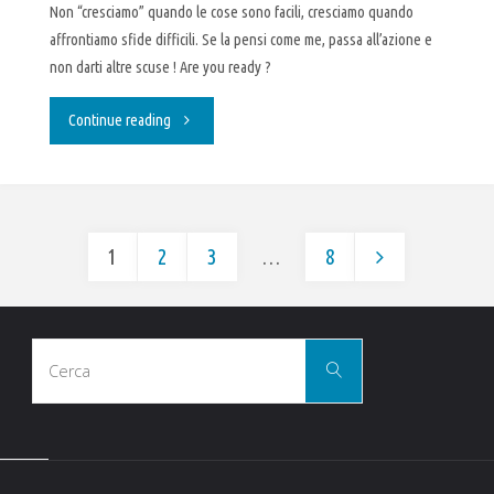
Non “cresciamo” quando le cose sono facili, cresciamo quando
affrontiamo sfide difficili. Se la pensi come me, passa all’azione e
non darti altre scuse ! Are you ready ?
"Fallo
Continue reading
ora.
Perché
1
2
3
…
8
no
Paginazione
?"
Cerca
degli
Cerca
per:
articoli