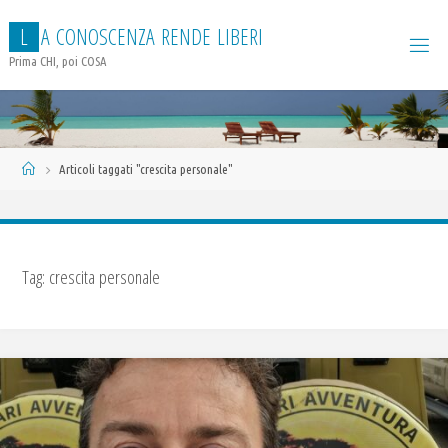
Salta
L
A
C
O
N
O
S
C
E
N
Z
A
R
E
N
D
E
L
I
B
E
R
I
al
contenuto
Prima CHI, poi COSA
Home
Articoli taggati "crescita personale"
Tag:
crescita personale