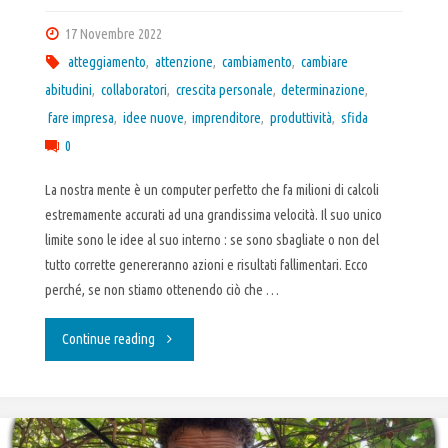
17 Novembre 2022
atteggiamento
,
attenzione
,
cambiamento
,
cambiare
abitudini
,
collaboratori
,
crescita personale
,
determinazione
,
fare impresa
,
idee nuove
,
imprenditore
,
produttività
,
sfida
0
La nostra mente è un computer perfetto che fa milioni di calcoli
estremamente accurati ad una grandissima velocità. Il suo unico
limite sono le idee al suo interno : se sono sbagliate o non del
tutto corrette genereranno azioni e risultati fallimentari. Ecco
perché, se non stiamo ottenendo ciò che …
"Prima
Continue reading
Essere
poi