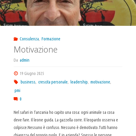
Consulenza
,
Formazione
Motivazione
Da
admin
19 Giugno 2025
business
,
crescita personale
,
leadership
,
motivazione
,
pmi
0
Nel safari in Tanzania ho capito una cosa: ogni animale sa cosa
deve fare. Il leone guida. La gazzella corre. Il leopardo osserva e
colpisce.Nessuno è confuso. Nessuno è demotivato.Tutti hanno
chiarezza del proprio ruolo. E in azienda? Spesso le persone