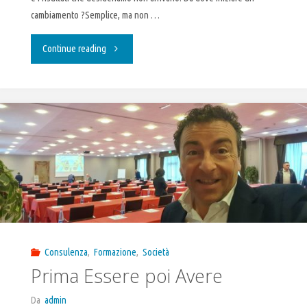
cambiamento ?Semplice, ma non …
"Basta
Continue reading
un
click
…"
Consulenza
,
Formazione
,
Società
Prima Essere poi Avere
Da
admin