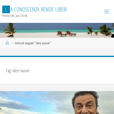
Salta
L
A
C
O
N
O
S
C
E
N
Z
A
R
E
N
D
E
L
I
B
E
R
I
al
contenuto
Prima CHI, poi COSA
Home
Articoli taggati "idee nuove"
Tag:
idee nuove