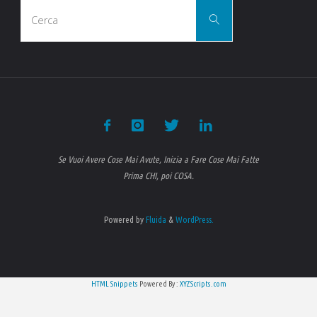
Cerca
Avere"
Cerca
per:
Se Vuoi Avere Cose Mai Avute, Inizia a Fare Cose Mai Fatte
Prima CHI, poi COSA.
Powered by
Fluida
&
WordPress.
HTML Snippets
Powered By :
XYZScripts.com