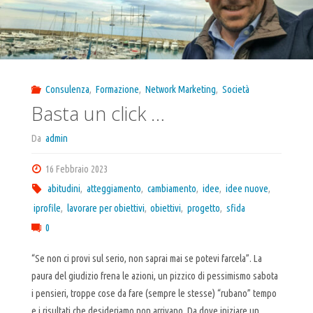
Consulenza
,
Formazione
,
Network Marketing
,
Società
Basta un click …
Da
admin
16 Febbraio 2023
abitudini
,
atteggiamento
,
cambiamento
,
idee
,
idee nuove
,
iprofile
,
lavorare per obiettivi
,
obiettivi
,
progetto
,
sfida
0
“Se non ci provi sul serio, non saprai mai se potevi farcela”. La
paura del giudizio frena le azioni, un pizzico di pessimismo sabota
i pensieri, troppe cose da fare (sempre le stesse) “rubano” tempo
e i risultati che desideriamo non arrivano. Da dove iniziare un