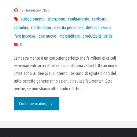
17 Novembre 2022
atteggiamento
,
attenzione
,
cambiamento
,
cambiare
abitudini
,
collaboratori
,
crescita personale
,
determinazione
,
fare impresa
,
idee nuove
,
imprenditore
,
produttività
,
sfida
0
La nostra mente è un computer perfetto che fa milioni di calcoli
estremamente accurati ad una grandissima velocità. Il suo unico
limite sono le idee al suo interno : se sono sbagliate o non del
tutto corrette genereranno azioni e risultati fallimentari. Ecco
perché, se non stiamo ottenendo ciò che …
"Prima
Continue reading
Essere
poi