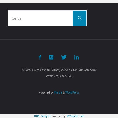
Cerca
Cerca
per:
Se Vuoi Avere Cose Mai Avute, Inizia a Fare Cose Mai Fatte
Prima CHI, poi COSA.
Powered by
Fluida
&
WordPress.
HTML Snippets
Powered By :
XYZScripts.com