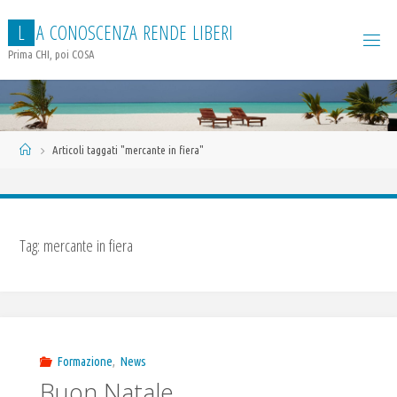
Salta
L
A
C
O
N
O
S
C
E
N
Z
A
R
E
N
D
E
L
I
B
E
R
I
al
contenuto
Prima CHI, poi COSA
Home
Articoli taggati "mercante in fiera"
Tag:
mercante in fiera
Formazione
,
News
Buon Natale