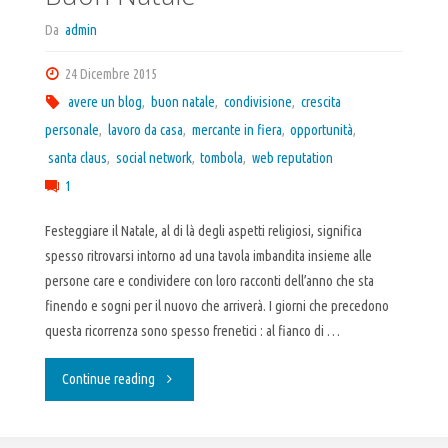
Da
admin
24 Dicembre 2015
avere un blog
,
buon natale
,
condivisione
,
crescita
personale
,
lavoro da casa
,
mercante in fiera
,
opportunità
,
santa claus
,
social network
,
tombola
,
web reputation
1
Festeggiare il Natale, al di là degli aspetti religiosi, significa
spesso ritrovarsi intorno ad una tavola imbandita insieme alle
persone care e condividere con loro racconti dell’anno che sta
finendo e sogni per il nuovo che arriverà. I giorni che precedono
questa ricorrenza sono spesso frenetici : al fianco di …
"Buon
Continue reading
Natale"