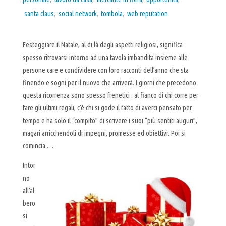
santa claus
,
social network
,
tombola
,
web reputation
Festeggiare il Natale, al di là degli aspetti religiosi, significa
spesso ritrovarsi intorno ad una tavola imbandita insieme alle
persone care e condividere con loro racconti dell’anno che sta
finendo e sogni per il nuovo che arriverà. I giorni che precedono
questa ricorrenza sono spesso frenetici : al fianco di chi corre per
fare gli ultimi regali, c’è chi si gode il fatto di averci pensato per
tempo e ha solo il “compito” di scrivere i suoi “più sentiti auguri”,
magari arricchendoli di impegni, promesse ed obiettivi. Poi si
comincia …
Intor
no
all’al
bero
si