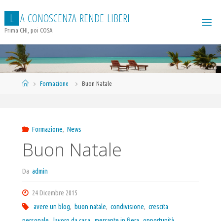
Salta
L
A
C
O
N
O
S
C
E
N
Z
A
R
E
N
D
E
L
I
B
E
R
I
al
contenuto
Prima CHI, poi COSA
Home
Formazione
Buon Natale
Formazione
,
News
Buon Natale
Da
admin
24 Dicembre 2015
avere un blog
,
buon natale
,
condivisione
,
crescita
personale
,
lavoro da casa
,
mercante in fiera
,
opportunità
,