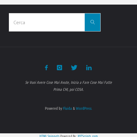
Cerca
Cerca
per:
Se Vuoi Avere Cose Mai Avute, Inizia a Fare Cose Mai Fatte
Prima CHI, poi COSA.
Powered by
Fluida
&
WordPress.
HTML Snippets
Powered By :
XYZScripts.com