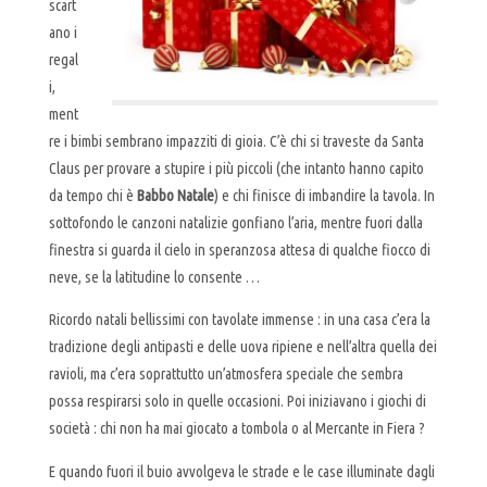
scart
ano i
regal
i,
ment
re i bimbi sembrano impazziti di gioia. C’è chi si traveste da Santa
Claus per provare a stupire i più piccoli (che intanto hanno capito
da tempo chi è
Babbo Natale
) e chi finisce di imbandire la tavola. In
sottofondo le canzoni natalizie gonfiano l’aria, mentre fuori dalla
finestra si guarda il cielo in speranzosa attesa di qualche fiocco di
neve, se la latitudine lo consente …
Ricordo natali bellissimi con tavolate immense : in una casa c’era la
tradizione degli antipasti e delle uova ripiene e nell’altra quella dei
ravioli, ma c’era soprattutto un’atmosfera speciale che sembra
possa respirarsi solo in quelle occasioni. Poi iniziavano i giochi di
società : chi non ha mai giocato a tombola o al Mercante in Fiera ?
E quando fuori il buio avvolgeva le strade e le case illuminate dagli