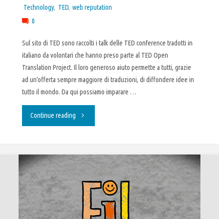
Technology
,
TED
,
web reputation
0
Sul sito di TED sono raccolti i talk delle TED conference tradotti in
italiano da volontari che hanno preso parte al TED Open
Translation Project. Il loro generoso aiuto permette a tutti, grazie
ad un’offerta sempre maggiore di traduzioni, di diffondere idee in
tutto il mondo. Da qui possiamo imparare …
"Presentazione
Continue reading
efficace
:
come
prepararla"