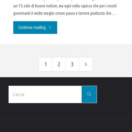
un TG solo di buone notizie, ma ogni volta capisco che per i nostri
governanti è molto meglio creare paura e terrore piuttosto che …
"Felicità
Continue reading
interna
lorda,
1
2
3
cos’è
Paginazione
e
Cerca
come
degli
Cerca
per:
si
articoli
misura"