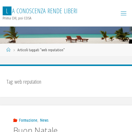
Salta
L
A
C
O
N
O
S
C
E
N
Z
A
R
E
N
D
E
L
I
B
E
R
I
al
contenuto
Prima CHI, poi COSA
Home
Articoli taggati "web reputation"
Tag:
web reputation
Formazione
,
News
Buon Natale