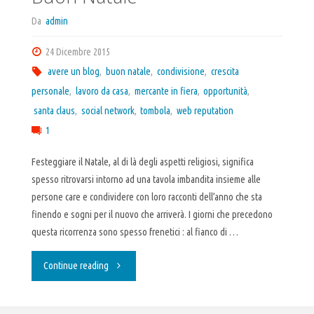
Da
admin
24 Dicembre 2015
avere un blog
,
buon natale
,
condivisione
,
crescita
personale
,
lavoro da casa
,
mercante in fiera
,
opportunità
,
santa claus
,
social network
,
tombola
,
web reputation
1
Festeggiare il Natale, al di là degli aspetti religiosi, significa
spesso ritrovarsi intorno ad una tavola imbandita insieme alle
persone care e condividere con loro racconti dell’anno che sta
finendo e sogni per il nuovo che arriverà. I giorni che precedono
questa ricorrenza sono spesso frenetici : al fianco di …
"Buon
Continue reading
Natale"