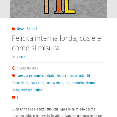
News
,
Società
Felicità interna lorda, cos’è e
come si misura
Da
admin
5 Gennaio 2015
crescita personale
,
felicità
,
felicità interna lorda
,
fil
,
formazione
,
isola etica
,
motivazione
,
pil
,
prodotto interno
lordo
,
web reputation
0
Buon Anno a te e a tutti i tuoi cari ! Spesso mi chiedo perchè
nessuno abbia mai pensato (o voluto) scrivere un giornale o fare